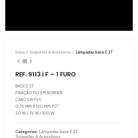
Início
Soquetes & Acessórios
Lâmpadas base E 27
REF. 9113 i F – 1 FURO
BASE E 27
FIXAÇÃO FIO EM BORNER
CABO EM PVC
0,75 MM X 150 MM 70°
50 W / 75 W / 100 W
Categorias:
Lâmpadas base E 27
,
Soquetes & Acessórios