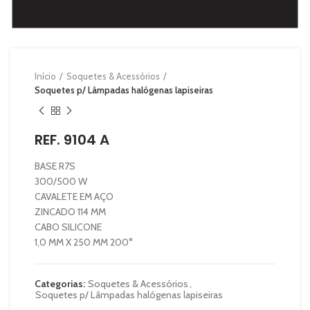
Início
Soquetes & Acessórios
Soquetes p/ Lâmpadas halógenas lapiseiras
REF. 9104 A
BASE R7S
300/500 W
CAVALETE EM AÇO
ZINCADO 114 MM
CABO SILICONE
1,0 MM X 250 MM 200°
Categorias:
Soquetes & Acessórios
,
Soquetes p/ Lâmpadas halógenas lapiseiras