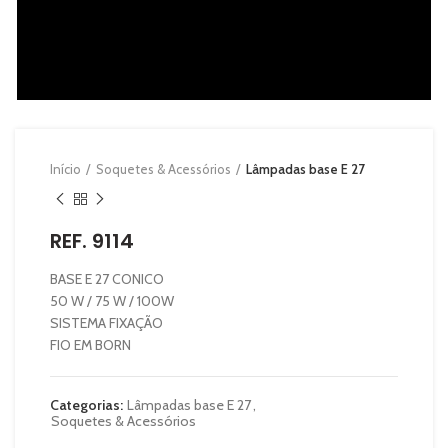
Início
Soquetes & Acessórios
Lâmpadas base E 27
REF. 9114
BASE E 27 CONICO
50 W / 75 W / 100W
SISTEMA FIXAÇÃO
FIO EM BORN
Categorias:
Lâmpadas base E 27
,
Soquetes & Acessórios